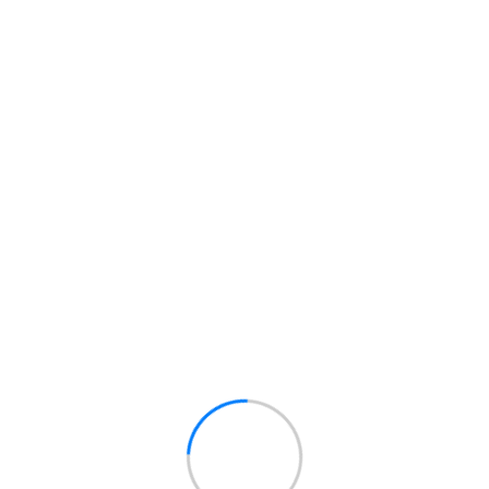
Karang Pule.) dan kecamatan Ampenan
(kelurahan Taman Sari, Ampenan Tengah,
Ampenan Selatan dan Banjar).
Sampai jumpa di SMANDA!
SMA? SMANDa Aja!
#spmb25
#muridbaru
#smandajaya
#osissmanda
#dikbudntb
Peringatan Idul Adha 1446 H di