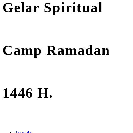
Gelar Spiritual
Camp Ramadan
1446 H.
Beranda