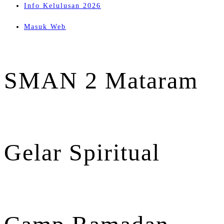
Info Kelulusan 2026
Masuk Web
SMAN 2 Mataram
Gelar Spiritual