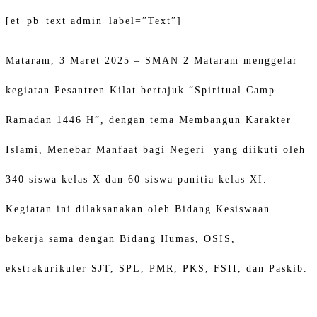
[et_pb_text admin_label=”Text”]
Mataram, 3 Maret 2025 – SMAN 2 Mataram menggelar
kegiatan Pesantren Kilat bertajuk “Spiritual Camp
Ramadan 1446 H”, dengan tema Membangun Karakter
Islami, Menebar Manfaat bagi Negeri yang diikuti oleh
340 siswa kelas X dan 60 siswa panitia kelas XI.
Kegiatan ini dilaksanakan oleh Bidang Kesiswaan
bekerja sama dengan Bidang Humas, OSIS,
ekstrakurikuler SJT, SPL, PMR, PKS, FSII, dan Paskib.