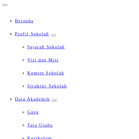
Beranda
Profil Sekolah
Sejarah Sekolah
Visi dan Misi
Komite Sekolah
Struktur Sekolah
Data Akademik
Guru
Tata Usaha
Kurikulum