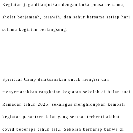
Kegiatan juga dilanjutkan dengan buka puasa bersama,
sholat berjamaah, tarawih, dan sahur bersama setiap hari
selama kegiatan berlangsung.
Spiritual Camp dilaksanakan untuk mengisi dan
menyemarakkan rangkaian kegiatan sekolah di bulan suci
Ramadan tahun 2025, sekaligus menghidupkan kembali
kegiatan pesantren kilat yang sempat terhenti akibat
covid beberapa tahun lalu. Sekolah berharap bahwa di