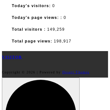
Today's visitors:
0
Today's page views: :
0
Total visitors :
149,259
Total page views:
198,917
VISITOR
Copyright © 2026 | Powered by
Desert Themes