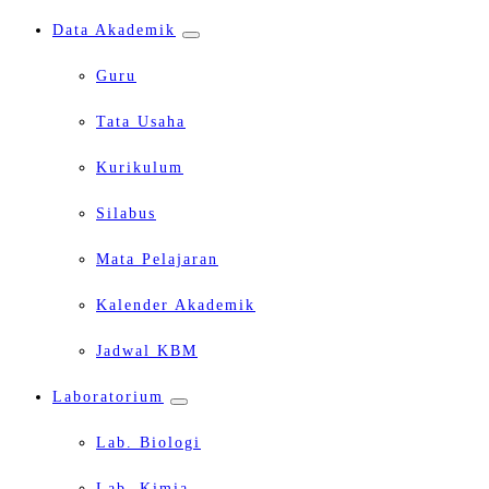
Data Akademik
Guru
Tata Usaha
Kurikulum
Silabus
Mata Pelajaran
Kalender Akademik
Jadwal KBM
Laboratorium
Lab. Biologi
Lab. Kimia