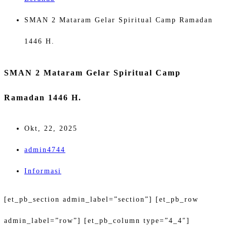
SMAN 2 Mataram Gelar Spiritual Camp Ramadan
1446 H.
SMAN 2 Mataram Gelar Spiritual Camp
Ramadan 1446 H.
Okt, 22, 2025
admin4744
Informasi
[et_pb_section admin_label=”section”] [et_pb_row
admin_label=”row”] [et_pb_column type=”4_4″]