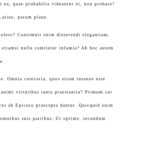
st ea, quae probabilia videantur ei, non probare?
 Latine, parum plane.
 dolere? Contemnit enim disserendi elegantiam,
, etiamsi nulla comitetur infamia? Ab hoc autem
a.
tio. Omnia contraria, quos etiam insanos esse
t animi virtutibus tanta praestantia? Primum cur
m res ab Epicuro praecepta dantur. Quicquid enim
e omnibus suis partibus; Ut optime, secundum