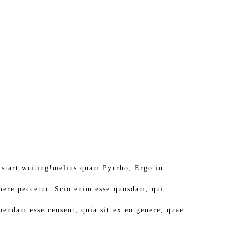
n start writing!melius quam Pyrrho; Ergo in
enere peccetur. Scio enim esse quosdam, qui
bendam esse censent, quia sit ex eo genere, quae