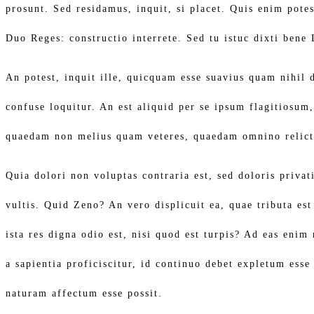
prosunt. Sed residamus, inquit, si placet. Quis enim pote
Duo Reges: constructio interrete. Sed tu istuc dixti bene
An potest, inquit ille, quicquam esse suavius quam nihil
confuse loquitur. An est aliquid per se ipsum flagitiosum
quaedam non melius quam veteres, quaedam omnino relict
Quia dolori non voluptas contraria est, sed doloris priva
vultis. Quid Zeno? An vero displicuit ea, quae tributa es
ista res digna odio est, nisi quod est turpis? Ad eas eni
a sapientia proficiscitur, id continuo debet expletum ess
naturam affectum esse possit.