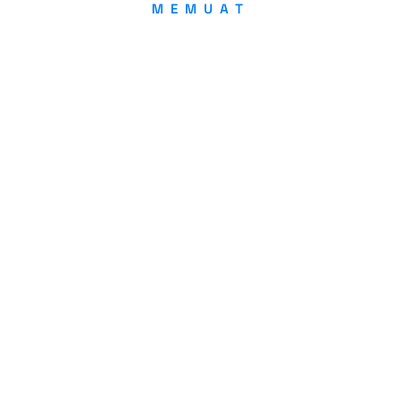
MEMUAT
togel online
Terbanglah Nak. ..!
SMANDA VAKSIN
Tinggalkan Balasan
Alamat email Anda tidak akan