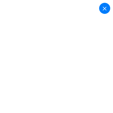
kampungbet
Pelatihan, Pembimbingan
Dan Tes TOEFL
Beranda
Pelatihan, Pembimbingan dan Tes
TOEFL