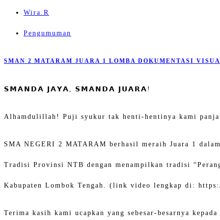
Wira.R
Pengumuman
SMAN 2 MATARAM JUARA 1 LOMBA DOKUMENTASI VISUAL
𝗦𝗠𝗔𝗡𝗗𝗔 𝗝𝗔𝗬𝗔, 𝗦𝗠𝗔𝗡𝗗𝗔 𝗝𝗨𝗔𝗥𝗔!
Alhamdulillah! Puji syukur tak henti-hentinya kami pan
SMA NEGERI 2 MATARAM berhasil meraih Juara 1 dalam 
Tradisi Provinsi NTB dengan menampilkan tradisi “Pera
Kabupaten Lombok Tengah. (link video lengkap di: https
Terima kasih kami ucapkan yang sebesar-besarnya kepad