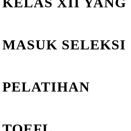
KELAS XII YANG
MASUK SELEKSI
PELATIHAN
TOEFL