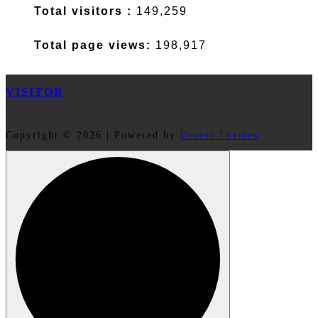
Total visitors :
149,259
Total page views:
198,917
VISITOR
Copyright © 2026 | Powered by
Desert Themes