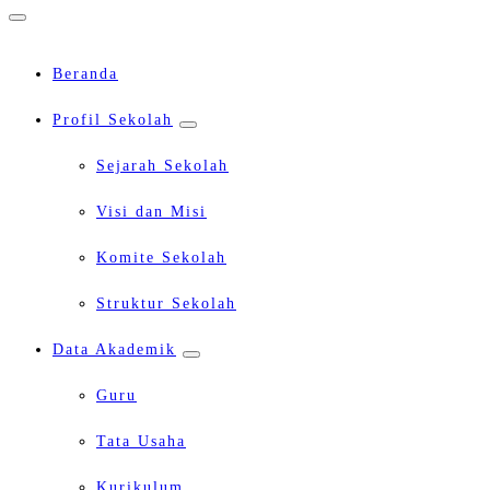
Beranda
Profil Sekolah
Sejarah Sekolah
Visi dan Misi
Komite Sekolah
Struktur Sekolah
Data Akademik
Guru
Tata Usaha
Kurikulum