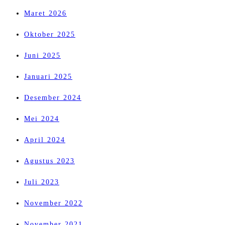
Maret 2026
Oktober 2025
Juni 2025
Januari 2025
Desember 2024
Mei 2024
April 2024
Agustus 2023
Juli 2023
November 2022
November 2021