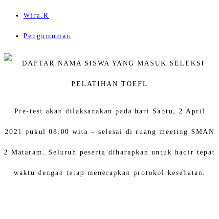
Wira.R
Pengumuman
Pre-test akan dilaksanakan pada hari Sabtu, 2 April
2021 pukul 08.00 wita – selesai di ruang meeting SMAN
2 Mataram. Seluruh peserta diharapkan untuk hadir tepat
waktu dengan tetap menerapkan protokol kesehatan.
toto