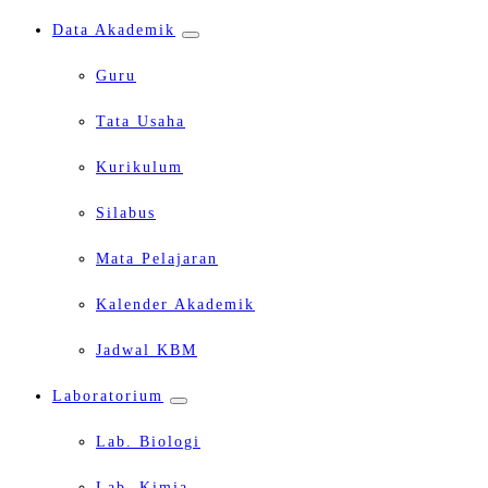
Data Akademik
Guru
Tata Usaha
Kurikulum
Silabus
Mata Pelajaran
Kalender Akademik
Jadwal KBM
Laboratorium
Lab. Biologi
Lab. Kimia