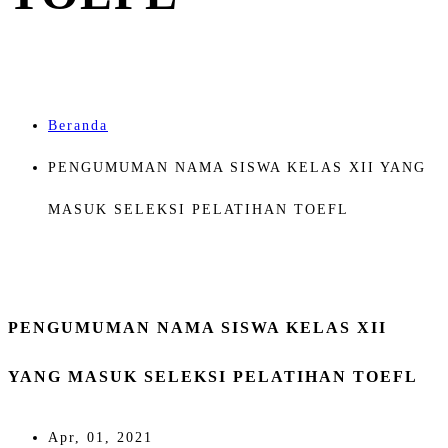
Beranda
PENGUMUMAN NAMA SISWA KELAS XII YANG
MASUK SELEKSI PELATIHAN TOEFL
PENGUMUMAN NAMA SISWA KELAS XII
YANG MASUK SELEKSI PELATIHAN TOEFL
Apr, 01, 2021