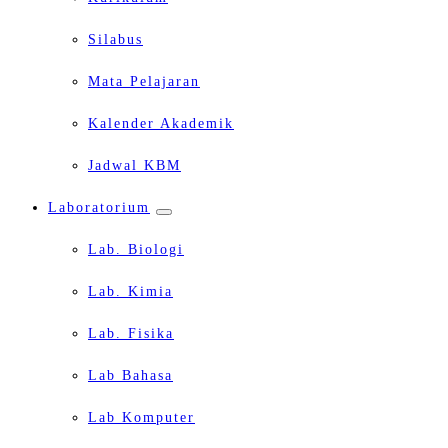
Silabus
Mata Pelajaran
Kalender Akademik
Jadwal KBM
Laboratorium
Lab. Biologi
Lab. Kimia
Lab. Fisika
Lab Bahasa
Lab Komputer