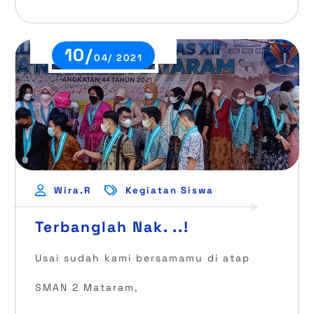
10/
04/ 2021
Wira.R
Kegiatan Siswa
Terbanglah Nak. ..!
Usai sudah kami bersamamu di atap
SMAN 2 Mataram,