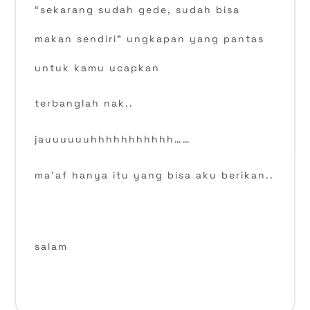
“sekarang sudah gede, sudah bisa
makan sendiri” ungkapan yang pantas
untuk kamu ucapkan
terbanglah nak..
jauuuuuuhhhhhhhhhhh……
ma’af hanya itu yang bisa aku berikan..
salam
toto