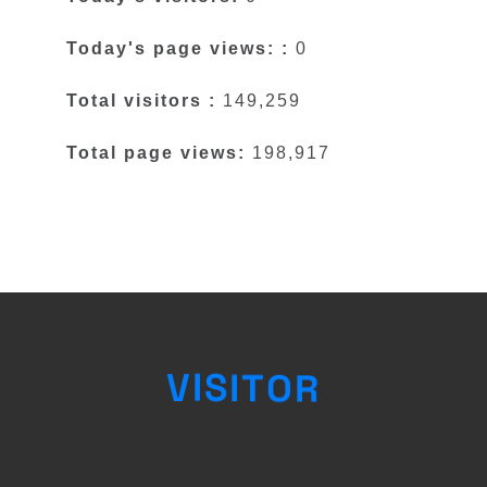
Today's page views: :
0
Total visitors :
149,259
Total page views:
198,917
V
I
S
I
T
O
R