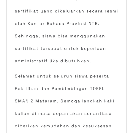
sertifikat yang dikeluarkan secara resmi
oleh Kantor Bahasa Provinsi NTB.
Sehingga, siswa bisa menggunakan
sertifikat tersebut untuk keperluan
administratif jika dibutuhkan.
Selamat untuk seluruh siswa peserta
Pelatihan dan Pembimbingan TOEFL
SMAN 2 Mataram. Semoga langkah kaki
kalian di masa depan akan senantiasa
diberikan kemudahan dan kesuksesan