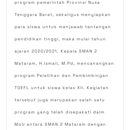
program pemerintah Provinsi Nusa
Tenggara Barat, sekaligus menyiapkan
para siswa untuk menjawab tantangan
pendidikan tinggi, maka mulai tahun
ajaran 2020/2021, Kepala SMAN 2
Mataram, H.Ismail, M.Pd, mencanangkan
program Pelatihan dan Pembimbingan
TOEFL untuk siswa kelas XII. Kegiatan
tersebut juga merupakan salah satu
program yang telah disepakati dalm
MoU antara SMAN 2 Mataram dengan