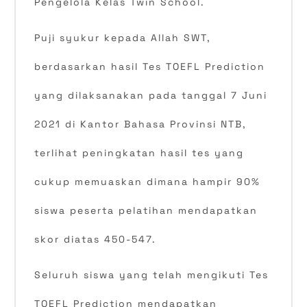
Pengelola Kelas Twin School.
Puji syukur kepada Allah SWT,
berdasarkan hasil Tes TOEFL Prediction
yang dilaksanakan pada tanggal 7 Juni
2021 di Kantor Bahasa Provinsi NTB,
terlihat peningkatan hasil tes yang
cukup memuaskan dimana hampir 90%
siswa peserta pelatihan mendapatkan
skor diatas 450-547.
Seluruh siswa yang telah mengikuti Tes
TOEFL Prediction mendapatkan