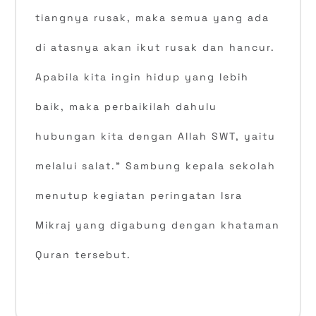
tiangnya rusak, maka semua yang ada
di atasnya akan ikut rusak dan hancur.
Apabila kita ingin hidup yang lebih
baik, maka perbaikilah dahulu
hubungan kita dengan Allah SWT, yaitu
melalui salat.” Sambung kepala sekolah
menutup kegiatan peringatan Isra
Mikraj yang digabung dengan khataman
Quran tersebut.
situs toto